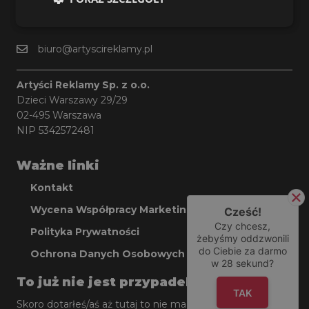
+48 503 923 710
biuro@artyscireklamy.pl
Artyści Reklamy Sp. z o.o.
Dzieci Warszawy 29/29
02-495 Warszawa
NIP 5342572481
Ważne linki
Kontakt
Wycena Współpracy Marketingowej
Cześć!
Czy chcesz,
Polityka Prywatności
żebyśmy oddzwonili
do Ciebie za darmo
Ochrona Danych Osobowych
w
28
sekund?
To już nie jest przypadek.
TAK
Skoro dotarłeś/aś aż tutaj to nie ma sensu tracić więcej