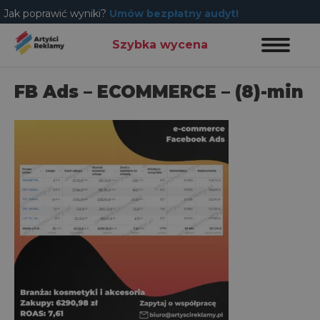
Jak poprawić wyniki?
Umów bezpłatny audyt!
Szybka wycena
FB Ads – ECOMMERCE – (8)-min