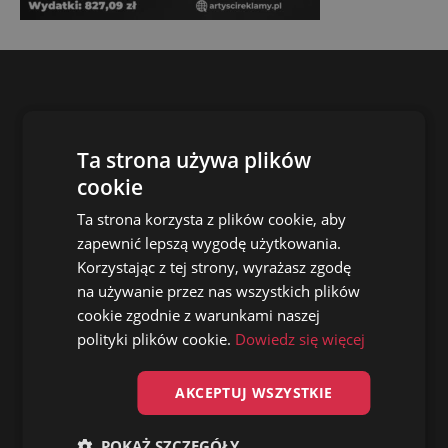
Szybki kontakt
Ta strona używa plików
Współpraca:
cookie
Małgorzata Obłąk
Opiekun Rozwoju Współpracy
Ta strona korzysta z plików cookie, aby
zapewnić lepszą wygodę użytkowania.
Korzystając z tej strony, wyrażasz zgodę
+48 660 806 602
na używanie przez nas wszystkich plików
cookie zgodnie z warunkami naszej
malgorzata@artyscireklamy.pl
polityki plików cookie.
Dowiedz się więcej
Inne sprawy:
Patryk Janusz
AKCEPTUJ WSZYSTKIE
CEO
POKAŻ SZCZEGÓŁY