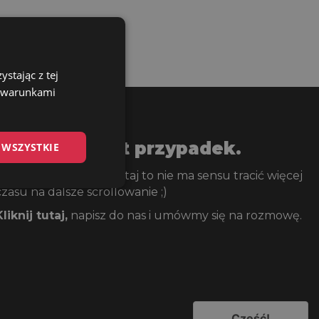
stając z tej
z warunkami
To już nie jest przypadek.
 WSZYSTKIE
Skoro dotarłeś/aś aż tutaj to nie ma sensu tracić więcej
czasu na dalsze scrollowanie ;)
Kliknij tutaj
,
napisz do nas i umówmy się na rozmowę.
Cześć!