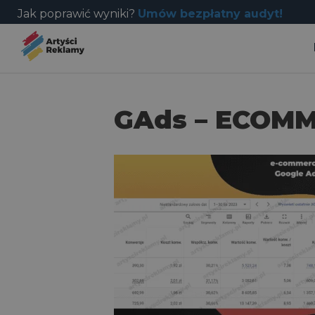
Jak poprawić wyniki?
Umów bezpłatny audyt!
GAds – ECOMME