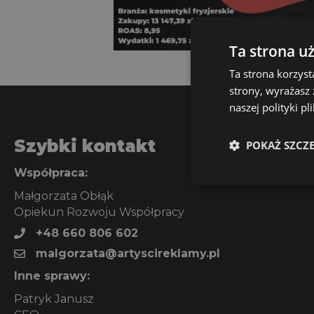
Ta strona u
Ta strona korzyst
strony, wyrażasz
naszej polityki p
Szybki kontakt
POKAŻ SZCZ
Współpraca:
Małgorzata Obłąk
Opiekun Rozwoju Współpracy
+48 660 806 602
malgorzata@artyscireklamy.pl
Inne sprawy:
Patryk Janusz