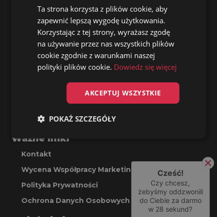
CEO
Ta strona korzysta z plików cookie, aby
zapewnić lepszą wygodę użytkowania.
+48 503 923 710
Korzystając z tej strony, wyrażasz zgodę
na używanie przez nas wszystkich plików
cookie zgodnie z warunkami naszej
biuro@artyscireklamy.pl
polityki plików cookie.
Dowiedz się więcej
Artyści Reklamy Sp. z o.o.
Dzieci Warszawy 29/29
AKCEPTUJ WSZYSTKIE
02-495 Warszawa
NIP 5342572481
POKAŻ SZCZEGÓŁY
Ważne linki
Kontakt
Wycena Współpracy Marketingowej
Cześć!
Czy chcesz,
Polityka Prywatności
żebyśmy oddzwonili
Ochrona Danych Osobowych
do Ciebie za darmo
w
28
sekund?