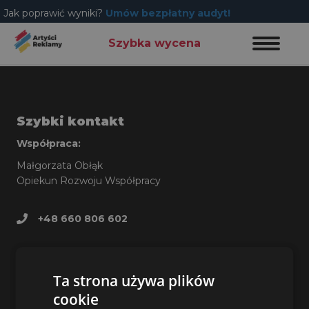
Jak poprawić wyniki?
Umów bezpłatny audyt!
Szybka wycena
Szybki kontakt
Współpraca:
Małgorzata Obłąk
Opiekun Rozwoju Współpracy
+48 660 806 602
malgorzata@artyscireklamy.pl
Inne sprawy:
Ta strona używa plików
cookie
Patryk Janusz