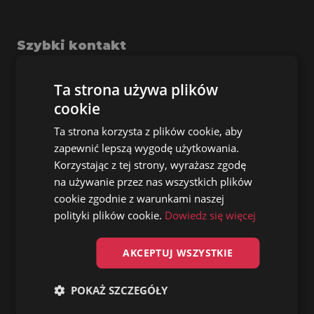
Szybki kontakt
Współpraca:
Ta strona używa plików
Małgorzata Obłąk
cookie
Opiekun Rozwoju Współpracy
Ta strona korzysta z plików cookie, aby
+48 660 806 602
zapewnić lepszą wygodę użytkowania.
Korzystając z tej strony, wyrażasz zgodę
na używanie przez nas wszystkich plików
malgorzata@artyscireklamy.pl
cookie zgodnie z warunkami naszej
Inne sprawy:
polityki plików cookie.
Dowiedz się więcej
Patryk Janusz
CEO
AKCEPTUJ WSZYSTKIE
+48 503 923 710
POKAŻ SZCZEGÓŁY