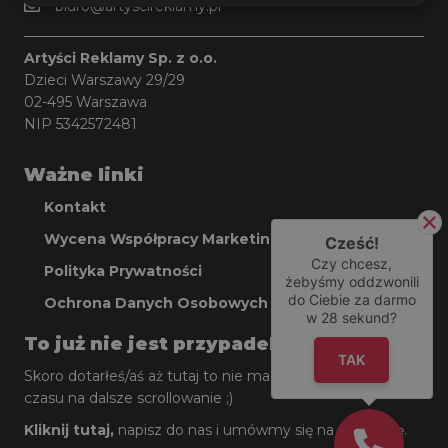
biuro@artyscireklamy.pl
Artyści Reklamy Sp. z o.o.
Dzieci Warszawy 29/29
02-495 Warszawa
NIP 5342572481
Ważne linki
Kontakt
Wycena Współpracy Marketingowej
Cześć!
Czy chcesz,
Polityka Prywatności
żebyśmy oddzwonili
do Ciebie za darmo
Ochrona Danych Osobowych
w
28
sekund?
To już nie jest przypadek.
TAK
Skoro dotarłeś/aś aż tutaj to nie ma sensu tracić więcej
czasu na dalsze scrollowanie ;)
Kliknij tutaj
,
napisz do nas i umówmy się na rozmowę.