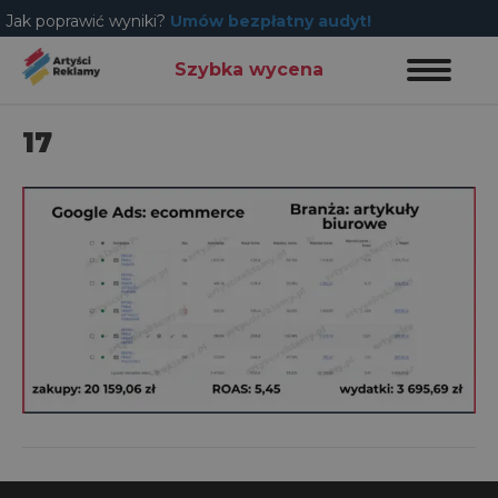
Jak poprawić wyniki?
Umów bezpłatny audyt!
Szybka wycena
17