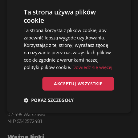
+48 660 806 602
Ta strona używa plików
cookie
malgorzata@artyscireklamy.pl
Ta strona korzysta z plików cookie, aby
Inne sprawy:
zapewnić lepszą wygodę użytkowania.
Korzystając z tej strony, wyrażasz zgodę
Patryk Janusz
CEO
na używanie przez nas wszystkich plików
cookie zgodnie z warunkami naszej
polityki plików cookie.
Dowiedz się więcej
+48 503 923 710
AKCEPTUJ WSZYSTKIE
biuro@artyscireklamy.pl
POKAŻ SZCZEGÓŁY
Artyści Reklamy Sp. z o.o.
Dzieci Warszawy 29/29
02-495 Warszawa
NIP 5342572481
Ważne linki